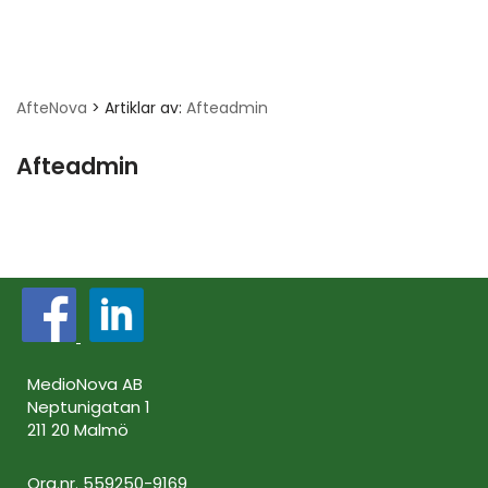
AfteNova
>
Artiklar av:
Afteadmin
Afteadmin
MedioNova AB
Neptunigatan 1
211 20 Malmö
Org.nr. 559250-9169