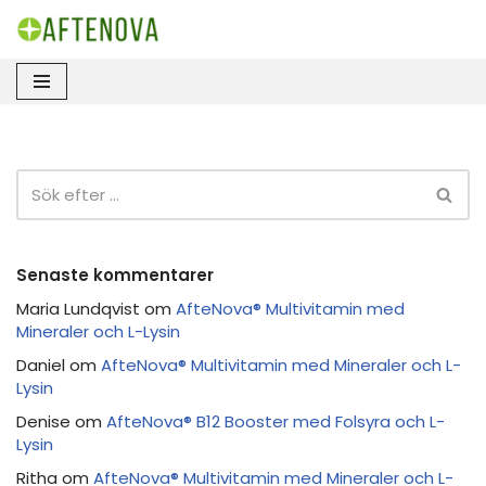
Hoppa
till
innehåll
Senaste kommentarer
Maria Lundqvist
om
AfteNova® Multivitamin med
Mineraler och L-Lysin
Daniel
om
AfteNova® Multivitamin med Mineraler och L-
Lysin
Denise
om
AfteNova® B12 Booster med Folsyra och L-
Lysin
Ritha
om
AfteNova® Multivitamin med Mineraler och L-